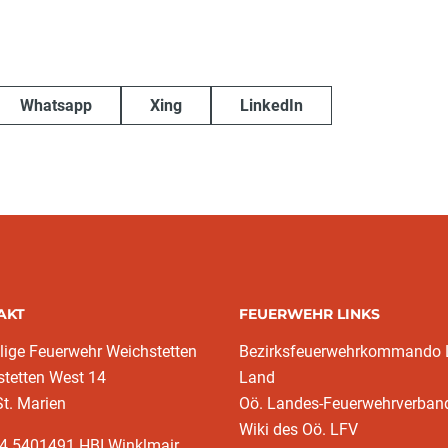
Whatsapp
Xing
LinkedIn
AKT
FEUERWEHR LINKS
llige Feuerwehr Weichstetten
Bezirksfeuerwehrkommando L
tetten West 14
Land
t. Marien
Oö. Landes-Feuerwehrverban
Wiki des Oö. LFV
64 5401491 HBI Winklmair