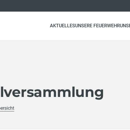
AKTUELLES
UNSERE FEUERWEHR
UNS
llversammlung
ersicht