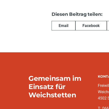
Diesen Beitrag teilen:
Email
Facebook
Gemeinsam im
KONT
Einsatz für
Freiwi
Weichs
Weichstetten
4502 S
T: 06