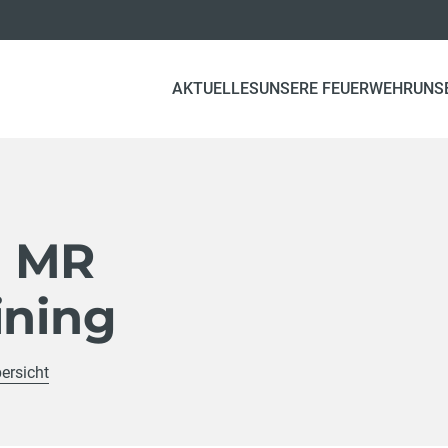
AKTUELLES
UNSERE FEUERWEHR
UNS
g MR
ining
ersicht