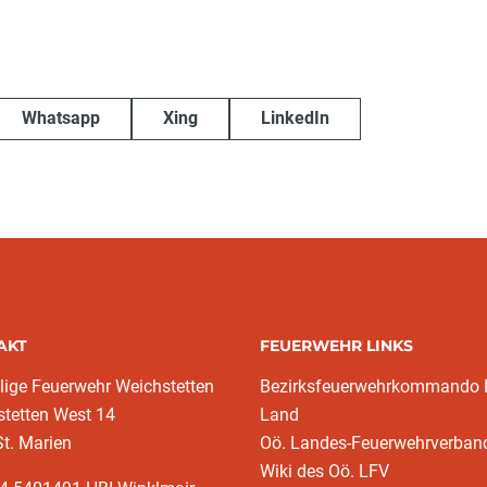
Whatsapp
Xing
LinkedIn
AKT
FEUERWEHR LINKS
llige Feuerwehr Weichstetten
Bezirksfeuerwehrkommando L
tetten West 14
Land
t. Marien
Oö. Landes-Feuerwehrverban
Wiki des Oö. LFV