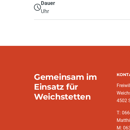
Dauer
Uhr
Gemeinsam im
KONT
Einsatz für
Freiwi
Weichs
Weichstetten
4502 S
T: 06
Matth
M: 063