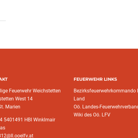
AKT
FEUERWEHR LINKS
llige Feuerwehr Weichstetten
Bezirksfeuerwehrkommando L
tetten West 14
Land
t. Marien
Oö. Landes-Feuerwehrverban
Wiki des Oö. LFV
64 5401491 HBI Winklmair
ias
12@ll.ooelfv.at